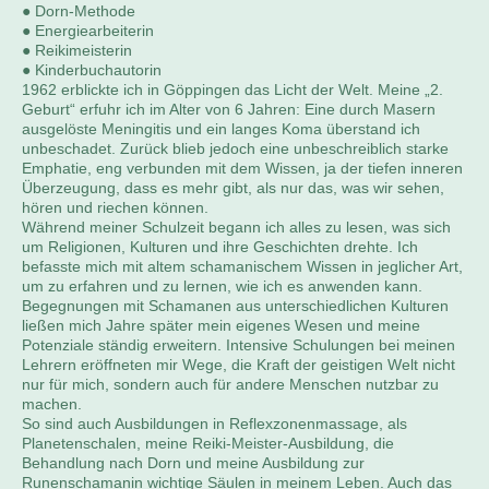
● Dorn-Methode
● Energiearbeiterin
● Reikimeisterin
● Kinderbuchautorin
1962 erblickte ich in Göppingen das Licht der Welt. Meine „2.
Geburt“ erfuhr ich im Alter von 6 Jahren: Eine durch Masern
ausgelöste Meningitis und ein langes Koma überstand ich
unbeschadet. Zurück blieb jedoch eine unbeschreiblich starke
Emphatie, eng verbunden mit dem Wissen, ja der tiefen inneren
Überzeugung, dass es mehr gibt, als nur das, was wir sehen,
hören und riechen können.
Während meiner Schulzeit begann ich alles zu lesen, was sich
um Religionen, Kulturen und ihre Geschichten drehte. Ich
befasste mich mit altem schamanischem Wissen in jeglicher Art,
um zu erfahren und zu lernen, wie ich es anwenden kann.
Begegnungen mit Schamanen aus unterschiedlichen Kulturen
ließen mich Jahre später mein eigenes Wesen und meine
Potenziale ständig erweitern. Intensive Schulungen bei meinen
Lehrern eröffneten mir Wege, die Kraft der geistigen Welt nicht
nur für mich, sondern auch für andere Menschen nutzbar zu
machen.
So sind auch Ausbildungen in Reflexzonenmassage, als
Planetenschalen, meine Reiki-Meister-Ausbildung, die
Behandlung nach Dorn und meine Ausbildung zur
Runenschamanin wichtige Säulen in meinem Leben. Auch das