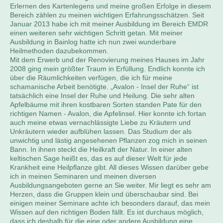
Erlernen des Kartenlegens und meine großen Erfolge in diesem
Bereich zählen zu meinen wichtigen Erfahrungsschätzen. Seit
Januar 2013 habe ich mit meiner Ausbildung im Bereich EMDR
einen weiteren sehr wichtigen Schritt getan. Mit meiner
Ausbildung in Bainlog hatte ich nun zwei wunderbare
Heilmethoden dazubekommen.
Mit dem Erwerb und der Renovierung meines Hauses im Jahr
2008 ging mein größter Traum in Erfüllung. Endlich konnte ich
über die Räumlichkeiten verfügen, die ich für meine
schamanische Arbeit benötigte. „Avalon - Insel der Ruhe“ ist
tatsächlich eine Insel der Ruhe und Heilung. Die sehr alten
Apfelbäume mit ihren kostbaren Sorten standen Pate für den
richtigen Namen - Avalon, die Apfelinsel. Hier konnte ich fortan
auch meine etwas vernachlässigte Liebe zu Kräutern und
Unkräutern wieder aufblühen lassen. Das Studium der als
unwichtig und lästig angesehenen Pflanzen zog mich in seinen
Bann. In ihnen steckt die Heilkraft der Natur. In einer alten
keltischen Sage heißt es, das es auf dieser Welt für jede
Krankheit eine Heilpflanze gibt. All dieses Wissen darüber gebe
ich in meinen Seminaren und meinen diversen
Ausbildungsangeboten gerne an Sie weiter. Mir liegt es sehr am
Herzen, dass die Gruppen klein und überschaubar sind. Bei
einigen meiner Seminare achte ich besonders darauf, das mein
Wissen auf den richtigen Boden fällt. Es ist durchaus möglich,
dass ich deshalb für die eine oder andere Ausbildung eine